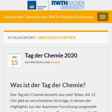
Fachschaft Chemie an der RWTH Aachen University
Navig
umsc
SCHLAGWORT:
ABSOLVENTENFEIER
Tag der Chemie 2020
JAN
15
Veröffentlicht unter
Events
Was ist der Tag der Chemie?
Der Tag der Chemie besteht aus zwei Teilen. Ab 12
Uhr gibt es verschiedene Vorträge, in denen die
Highlights aus der Aachener Forschung vorgestellt