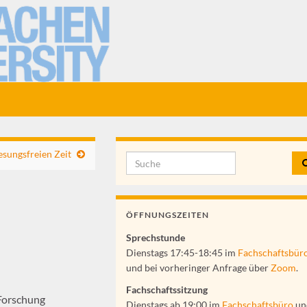
lesungsfreien Zeit
ÖFFNUNGSZEITEN
Sprechstunde
Dienstags 17:45-18:45 im
Fachschaftsbür
und bei vorheringer Anfrage über
Zoom
.
Fachschaftssitzung
 Forschung
Dienstags ab 19:00 im
Fachschaftsbüro
un