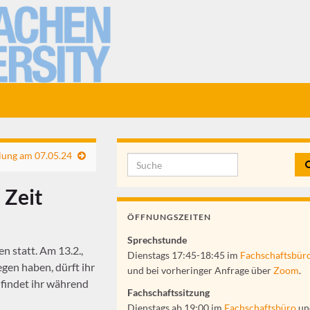
lung am 07.05.24
Search for:
 Zeit
ÖFFNUNGSZEITEN
Sprechstunde
n statt. Am 13.2.,
Dienstags 17:45-18:45 im
Fachschaftsbür
egen haben, dürft ihr
und bei vorheringer Anfrage über
Zoom
.
 findet ihr während
Fachschaftssitzung
Dienstags ab 19:00 im
Fachschaftsbüro
un