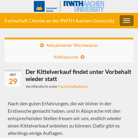
Fachschaft Chemie an der RWTH Aachen University
Navig
umsc
Aktualisierter Wochenplan
Altklausuren
Der Kittelverkauf findet unter Vorbehalt
OKT
wieder statt
29
Veröffentlicht unter
Fachschaftsdienst
Nach den guten Erfahrungen, die wir bisher in der
Erstiwoche gemacht haben, und in Absprache mit den
entsprechenden Stellen freuen wir uns, endlich wieder
einen Kittelverkauf anbieten zu können. Dafür gibt es
allerdings einige Auflagen.