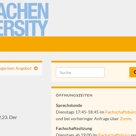
ingertem Angebot
Search for:
ÖFFNUNGSZEITEN
Sprechstunde
Dienstags 17:45-18:45 im
Fachschaftsbür
2.23. Der
und bei vorheringer Anfrage über
Zoom
.
Fachschaftssitzung
Dienstags ab 19:00 im
Fachschaftsbüro
un